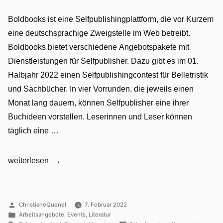
Boldbooks ist eine Selfpublishingplattform, die vor Kurzem
eine deutschsprachige Zweigstelle im Web betreibt.
Boldbooks bietet verschiedene Angebotspakete mit
Dienstleistungen für Selfpublisher. Dazu gibt es im 01.
Halbjahr 2022 einen Selfpublishingcontest für Belletristik
und Sachbücher. In vier Vorrunden, die jeweils einen
Monat lang dauern, können Selfpublisher eine ihrer
Buchideen vorstellen. Leserinnen und Leser können
täglich eine …
„Barrierefreie
weiterlesen
Selfpublishingplattform
aus
Norwegen
Veröffentlicht
ChristianeQuenel
7. Februar 2022
von
Veröffentlicht
bietet
Arbeitsangebote
,
Events
,
Literatur