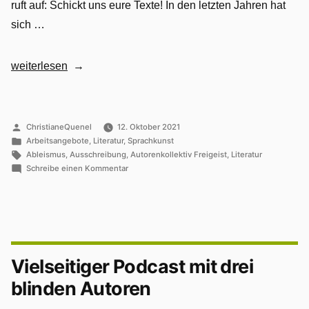
ruft auf: Schickt uns eure Texte! In den letzten Jahren hat
sich …
„Ausschreibung
weiterlesen
–
Literatur
zum
Veröffentlicht
ChristianeQuenel
12. Oktober 2021
von
Veröffentlicht
Thema
Arbeitsangebote
,
Literatur
,
Sprachkunst
in
Schlagwörter:
Ableismus
,
Ausschreibung
,
Autorenkollektiv Freigeist
,
Literatur
„Ableismus
zu
Schreibe einen Kommentar
in
Ausschreibung
–
Deutschland““
Literatur
zum
Thema
„Ableismus
Vielseitiger Podcast mit drei
in
Deutschland“
blinden Autoren