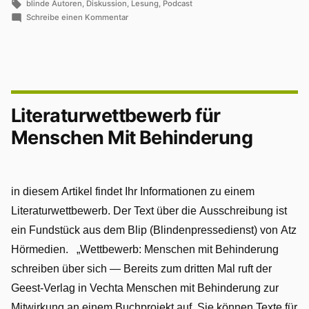
Schlagwörter:
blinde Autoren
,
Diskussion
,
Lesung
,
Podcast
zu
Schreibe einen Kommentar
Vielseitiger
Podcast
mit
drei
blinden
Autoren
Literaturwettbewerb für
Menschen Mit Behinderung
in diesem Artikel findet Ihr Informationen zu einem
Literaturwettbewerb. Der Text über die Ausschreibung ist
ein Fundstück aus dem Blip (Blindenpressedienst) von Atz
Hörmedien. „Wettbewerb: Menschen mit Behinderung
schreiben über sich — Bereits zum dritten Mal ruft der
Geest-Verlag in Vechta Menschen mit Behinderung zur
Mitwirkung an einem Buchprojekt auf. Sie können Texte für