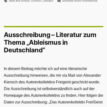
in
Schlagwörter:
zu
Bold and untold
,
Contest
,
Literatur
Schreibe einen Kommentar
Literaturcontest
Barrier
in
Selfpub
aus
Deutschland“
Norwe
bietet
Literat
Ausschreibung – Literatur zum
in
Deutsc
Thema „Ableismus in
Deutschland“
In diesem Beitrag möchte ich auf eine literarische
Ausschreibung hinweisen, die mir via Mail von Alexander
Kiensch des Autorenkollektivs Freigeist geschickt wurde.
Die Ausschreibung ist selbstverständlich auch auf der
Homepage des Autorenkollektivs zu finden. Hier folgen die
Daten zur Ausschreibung: „Das Autorenkollektiv Frei!Geist