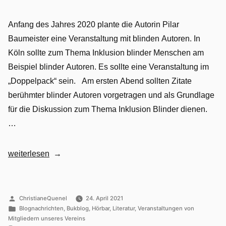
Anfang des Jahres 2020 plante die Autorin Pilar
Baumeister eine Veranstaltung mit blinden Autoren. In
Köln sollte zum Thema Inklusion blinder Menschen am
Beispiel blinder Autoren. Es sollte eine Veranstaltung im
„Doppelpack“ sein. Am ersten Abend sollten Zitate
berühmter blinder Autoren vorgetragen und als Grundlage
für die Diskussion zum Thema Inklusion Blinder dienen.
…
„Vielseitiger
weiterlesen
Podcast
mit
drei
Veröffentlicht
ChristianeQuenel
24. April 2021
von
Veröffentlicht
blinden
Blognachrichten
,
Bukblog
,
Hörbar
,
Literatur
,
Veranstaltungen von
in
Mitgliedern unseres Vereins
Autoren“