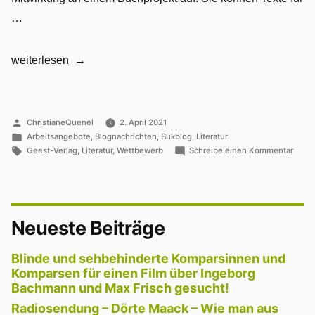
…
„Literaturwettbewerb
weiterlesen
für
Menschen
Mit
Veröffentlicht
ChristianeQuenel
2. April 2021
von
Veröffentlicht
Behinderung“
Arbeitsangebote
,
Blognachrichten
,
Bukblog
,
Literatur
in
Schlagwörter:
zu
Geest-Verlag
,
Literatur
,
Wettbewerb
Schreibe einen Kommentar
Liter
für
Mens
Mit
Behi
Neueste Beiträge
Blinde und sehbehinderte Komparsinnen und
Komparsen für einen Film über Ingeborg
Bachmann und Max Frisch gesucht!
Radiosendung – Dörte Maack – Wie man aus