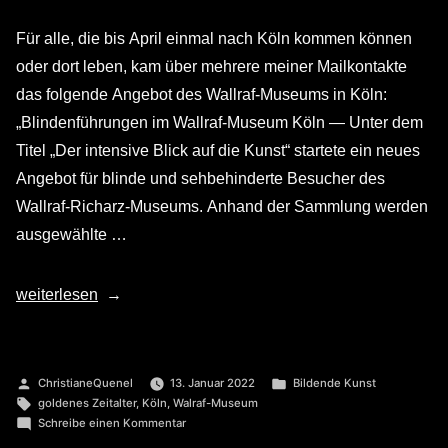
Für alle, die bis April einmal nach Köln kommen können
oder dort leben, kam über mehrere meiner Mailkontakte
das folgende Angebot des Wallraf-Museums in Köln:
„Blindenführungen im Wallraf-Museum Köln — Unter dem
Titel „Der intensive Blick auf die Kunst“ startete ein neues
Angebot für blinde und sehbehinderte Besucher des
Wallraf-Richarz-Museums. Anhand der Sammlung werden
ausgewählte …
„Der
weiterlesen
intensive
Blick
auf
Veröffentlicht
Veröffentlicht
ChristianeQuenel
13. Januar 2022
Bildende Kunst
von
Schlagwörter:
in
die
goldenes Zeitalter
,
Köln
,
Walraf-Museum
zu
Schreibe einen Kommentar
Kunst
Der