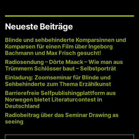
–
intensive
Blick
Das
auf
goldene
die
Neueste Beiträge
Kunst
Zeitalter
–
mit
Blinde und sehbehinderte Komparsinnen und
Das
Komparsen für einen Film über Ingeborg
Spezialführung
goldene
Bachmann und Max Frisch gesucht!
Zeitalter
für
mit
Radiosendung – Dörte Maack – Wie man aus
Blinde
Spezialführung
Trümmern Schlösser baut – Selbstporträt
für
und
Einladung: Zoomseminar für Blinde und
Blinde
Sehbehinderte“
Sehbehinderte zum Thema Erzählkunst
und
Sehbehinderte
Barrierefreie Selfpublishingplattform aus
Norwegen bietet Literaturcontest in
Deutschland
Radiobeitrag über das Seminar Drawing as
seeing
Suchen