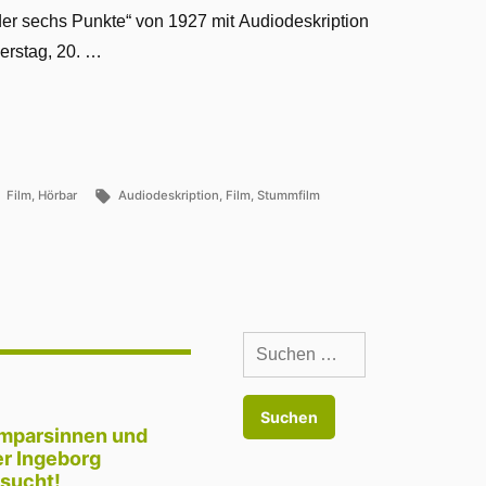
er sechs Punkte“ von 1927 mit Audiodeskription
nerstag, 20. …
Veröffentlicht
Schlagwörter:
Film
,
Hörbar
Audiodeskription
,
Film
,
Stummfilm
in
Suchen
nach:
on
omparsinnen und
er Ingeborg
sucht!