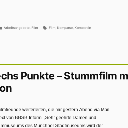
Veröffentlicht
Schlagwörter:
Arbeitsangebote
,
Film
Film
,
Komparse
,
Komparsin
in
echs Punkte – Stummfilm m
ion
Filmfreunde weiterleiten, die mir gestern Abend via Mail
ltext von BBSB-Inform: „Sehr geehrte Damen und
Filmmuseums des Münchner Stadtmuseums wird der