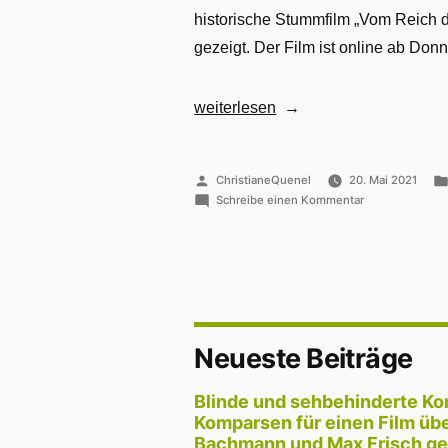
historische Stummfilm „Vom Reich d
gezeigt. Der Film ist online ab Don
„Im
weiterlesen
Reich
der
Veröffentlicht
ChristianeQuenel
20. Mai 2021
sechs
von
zu
Schreibe einen Kommentar
Punkte
Im
Reich
–
der
Stummfilm
sechs
Punkte
mit
–
Audiodeskription“
Stummfilm
Neueste Beiträge
mit
Audiodeskripti
Blinde und sehbehinderte K
Komparsen für einen Film üb
Bachmann und Max Frisch ge