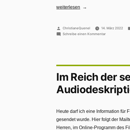
„Blinde
weiterlesen
und
sehbehinderte
Veröffentlicht
ChristianeQuenel
14. März 2022
Komparsinnen
von
zu
Schreibe einen Kommentar
und
Blinde
und
Komparsen
sehbehinderte
für
Komparsinnen
und
einen
Komparsen
Film
Im Reich der s
für
über
einen
Audiodeskript
Film
Ingeborg
über
Bachmann
Ingeborg
Bachmann
und
und
Heute darf ich eine Information für 
Max
Max
gesendet wurde. Hier folgt der Mai
Frisch
Frisch
gesucht!
Herren, im Online-Programm des 
gesucht!“