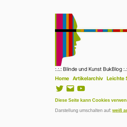
Zum
Inhalt
springen
:.:.: Blinde und Kunst BukBlog :.:
Home
Artikelarchiv
Leichte
Twitter
E-
YouTube
Mail
Diese Seite kann Cookies verwen
Darstellung umschalten auf:
weiß a